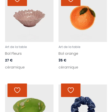
Art de la table
Art de la table
Bol Fleurs
Bol orange
27
€
35
€
céramique
céramique
Plage
de
prix :
9 €
à
13 €