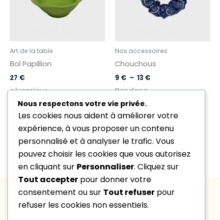
Art de la table
Nos accessoires
Bol Papillion
Chouchous
27
€
9
€
–
13
€
céramique
Bandana
Nous respectons votre vie privée.
Les cookies nous aident à améliorer votre
expérience, à vous proposer un contenu
1
2
3
4
5
→
personnalisé et à analyser le trafic. Vous
pouvez choisir les cookies que vous autorisez
en cliquant sur
Personnaliser
. Cliquez sur
Tout accepter
pour donner votre
À PROPOS
INFORMATIONS
DE NOUS
LÉGALES
consentement ou sur
Tout refuser
pour
Trouver notre
CGU &
NOUS
refuser les cookies non essentiels.
CONTACTER
boutique
Mention
contact@marlyse-
Prendre
légales