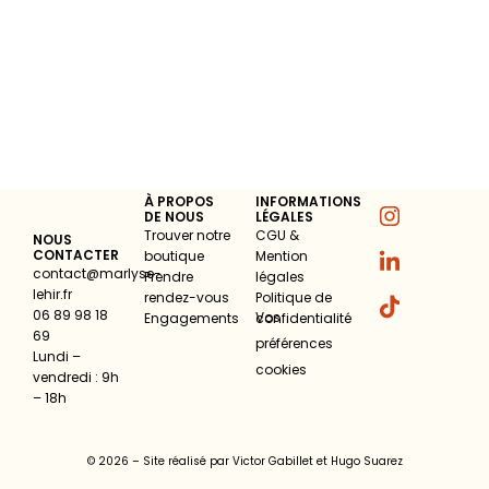
À PROPOS
INFORMATIONS
DE NOUS
LÉGALES
Trouver notre
CGU &
NOUS
CONTACTER
boutique
Mention
contact@marlyse-
Prendre
légales
lehir.fr
rendez-vous
Politique de
06 89 98 18
Vos
Engagements
confidentialité
69
préférences
Lundi –
cookies
vendredi : 9h
– 18h
© 2026 – Site réalisé par
Victor Gabillet
et
Hugo Suarez