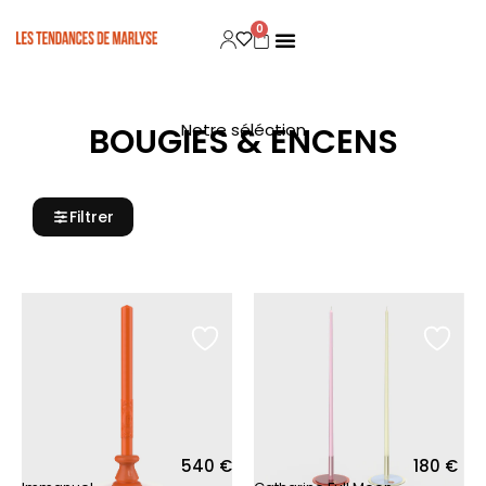
Aller
0
Panier
au
contenu
Notre séléction
BOUGIES & ENCENS
Filtrer
540
€
180
€