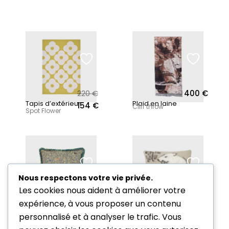
220
€
400
€
Le prix initial était : 220 €.
Le prix actuel est : 154 €.
Tapis d’extérieur
Plaid en laine
154
€
Cliff throw
Spot Flower
Nous respectons votre vie privée.
Les cookies nous aident à améliorer votre
210
€
170
€
expérience, à vous proposer un contenu
Coussin à
Coussin en laine
The polar bear
personnalisé et à analyser le trafic. Vous
franges
Aria Birds