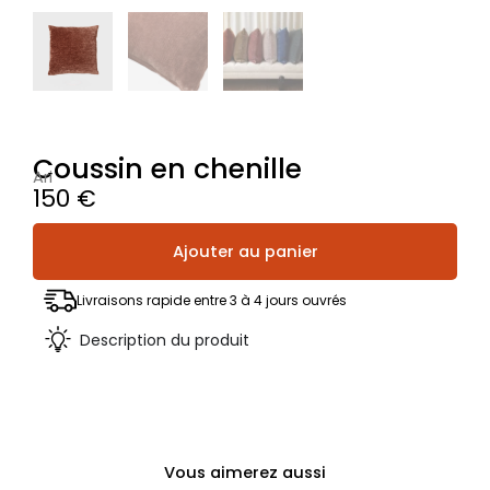
Coussin en chenille
Ari
150
€
quantité
Ajouter au panier
de
Coussin
en
Livraisons rapide entre 3 à 4 jours ouvrés
chenille
Description du produit
Vous aimerez aussi