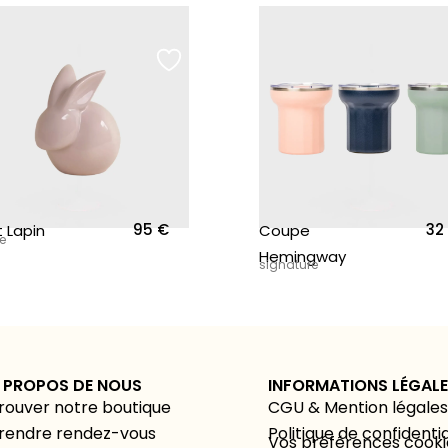
rix : 9 € à 13 €
95
€
32
t Lapin
Coupe
e
Hemingway
signature
 PROPOS DE NOUS
INFORMATIONS LÉGAL
rouver notre boutique
CGU & Mention légales
rendre rendez-vous
Politique de confidentia
Vos préférences cooki