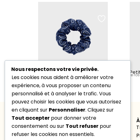
Nous respectons votre vie privée.
Plage de p
9
€
–
13
€
Chouchous
Peti
Bandana
le ros
Les cookies nous aident à améliorer votre
expérience, à vous proposer un contenu
personnalisé et à analyser le trafic. Vous
pouvez choisir les cookies que vous autorisez
en cliquant sur
Personnaliser
. Cliquez sur
Tout accepter
pour donner votre
NOUS CONTACTER
À
consentement ou sur
Tout refuser
pour
contact@marlyse-lehir.fr
T
refuser les cookies non essentiels.
06 89 98 18 69
P