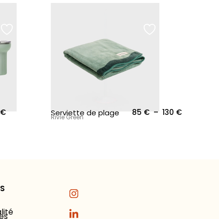
Plage de p
€
85
€
–
130
€
Serviette de plage
Rivie Green
ES
lité
es