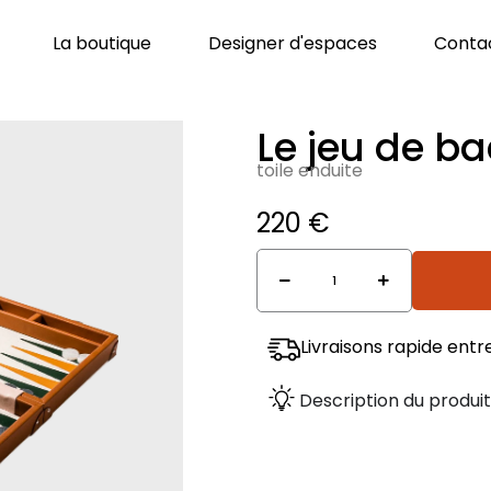
Ouvrir La boutique
Ouvrir Desi
La boutique
Designer d'espaces
Conta
Le jeu de 
toile enduite
220
€
quantité
de
Le
jeu
Livraisons rapide entr
de
backgammon
Description du produi