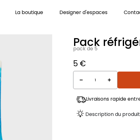
Ouvrir La boutique
Ouvrir Desi
La boutique
Designer d'espaces
Conta
Pack réfrigé
pack de 5
5
€
quantité
de
Pack
réfrigérants
Livraisons rapide entr
Description du produi