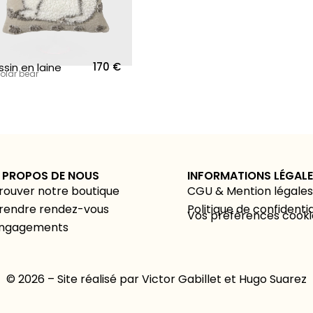
170
€
sin en laine
olar bear
 PROPOS DE NOUS
INFORMATIONS LÉGAL
rouver notre boutique
CGU & Mention légales
rendre rendez-vous
Politique de confidentia
Vos préférences cooki
ngagements
© 2026 – Site réalisé par
Victor Gabillet
et
Hugo Suarez