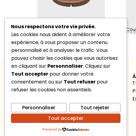
Nous respectons votre vie privée.
20
€
Bague de
Cous
The p
Les cookies nous aident à améliorer votre
verrouillage
Décoratif
expérience, à vous proposer un contenu
personnalisé et à analyser le trafic. Vous
pouvez choisir les cookies que vous autorisez
en cliquant sur
Personnaliser
. Cliquez sur
Tout accepter
pour donner votre
NOUS CONTACTER
À
consentement ou sur
Tout refuser
pour
contact@marlyse-lehir.fr
T
refuser les cookies non essentiels.
06 89 98 18 69
P
Lundi – vendredi : 9h – 18h
E
Personnaliser
Tout rejeter
Tout accepter
Powered by