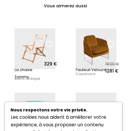
Vous aimerez aussi
329
€
1830
€
Le prix i
Le prix 
La chaise
Fauteuil Velours
1281
€
Casanova
Tommy
Blanc antique
Nous respectons votre vie privée.
Les cookies nous aident à améliorer votre
expérience, à vous proposer un contenu
230
€
2900
€