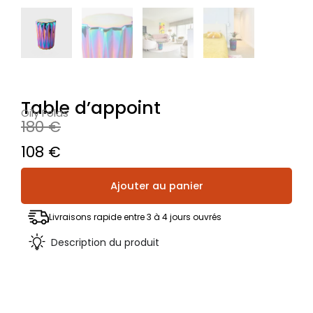
Table d’appoint
Oily Folds
180
€
Le
Le
108
€
prix
prix
quantité
Ajouter au panier
de
initial
actuel
Table
était :
est :
d'appoint
Livraisons rapide entre 3 à 4 jours ouvrés
180 €.
108 €.
Description du produit