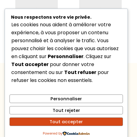
Nous respectons votre vie privée.
Les cookies nous aident à améliorer votre
expérience, à vous proposer un contenu
9
€
–
13
€
35
€
personnalisé et à analyser le trafic. Vous
Plage de prix : 9 € à 13 €
Chouchous
Masque de nuit
100% pure soie
100% pure soie
pouvez choisir les cookies que vous autorisez
en cliquant sur
Personnaliser
. Cliquez sur
Tout accepter
pour donner votre
À PROPOS
INFORMATIONS
DE NOUS
LÉGALES
consentement ou sur
Tout refuser
pour
Trouver notre
CGU &
NOUS
refuser les cookies non essentiels.
CONTACTER
boutique
Mention
contact@marlyse-
Prendre
légales
lehir.fr
rendez-vous
Politique de
06 89 98 18
Personnaliser
Vos
Engagements
confidentialité
69
préférences
Lundi –
Tout rejeter
cookies
vendredi : 9h
Tout accepter
– 18h
Powered by