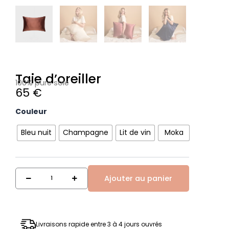
Taie d’oreiller
100% pure soie
65
€
quantité
Couleur
de
Taie
Bleu nuit
Champagne
Lit de vin
Moka
d'oreiller
Ajouter au panier
Livraisons rapide entre 3 à 4 jours ouvrés