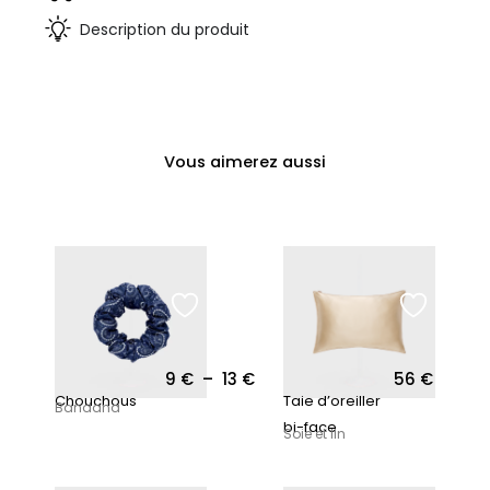
Description du produit
Vous aimerez aussi
9
€
–
13
€
56
€
Plage de prix : 9 € à 13 €
Chouchous
Taie d’oreiller
Bandana
bi-face
Soie et lin